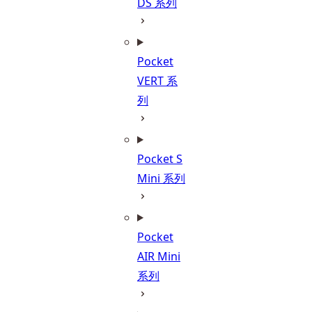
DS 系列
Pocket
VERT 系
列
Pocket S
Mini 系列
Pocket
AIR Mini
系列