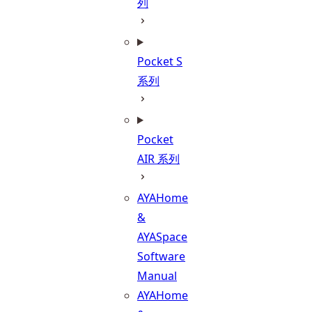
列
Pocket S
系列
Pocket
AIR 系列
AYAHome
&
AYASpace
Software
Manual
AYAHome