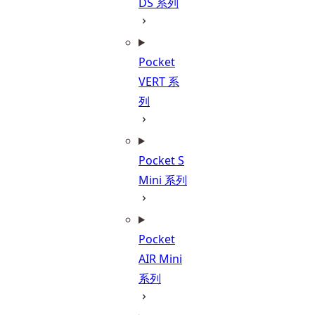
DS 系列
Pocket
VERT 系
列
Pocket S
Mini 系列
Pocket
AIR Mini
系列