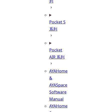
列
Pocket S
系列
Pocket
AIR 系列
AYAHome
&
AYASpace
Software
Manual
AYAHome