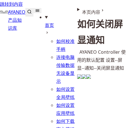
跳转到内容
AYANEO
本页内容
产品知
如何关闭屏
首页
识库
显通知
如何校准
手柄
  AYANEO Controller 使
连接电脑
用的默认配置 设置--屏
传输数据
显--通知--关闭屏显通知
无设备显
示
如何设置
全局壁纸
如何设置
应用壁纸
如何下载