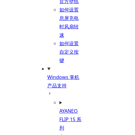
官方壁纸
如何设置
息屏充电
时风扇转
速
如何设置
自定义按
键
Windows 掌机
产品支持
AYANEO
FLIP 1S 系
列