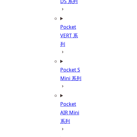
DS 系列
Pocket
VERT 系
列
Pocket S
Mini 系列
Pocket
AIR Mini
系列