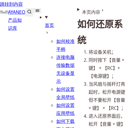
跳转到内容
AYANEO
本页内容
产品知
如何还原系
首页
识库
统
如何校准
手柄
将设备关机；
连接电脑
同时按下【音量 + 
传输数据
键】 + 【RC】+
无设备显
【电源键】；
示
当风扇与摇杆灯亮
如何设置
起时，松开电源键
全局壁纸
但不要松开【音量 
如何设置
+ 键】 + 【RC】；
应用壁纸
进入还原界面后，
如何下载
松开【音量 + 键】 