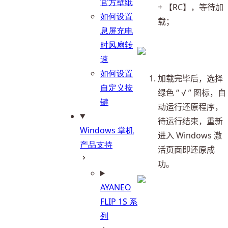
官方壁纸
+ 【RC】，等待加
如何设置
载；
息屏充电
时风扇转
速
如何设置
加载完毕后，选择
自定义按
绿色 “ √ ” 图标，自
键
动运行还原程序，
待运行结束，重新
Windows 掌机
进入 Windows 激
产品支持
活页面即还原成
功。
AYANEO
FLIP 1S 系
列