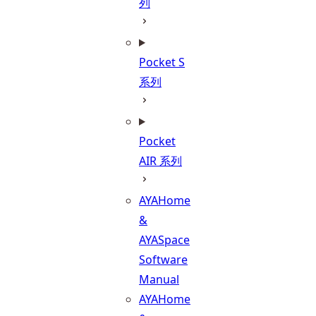
列
Pocket S
系列
Pocket
AIR 系列
AYAHome
&
AYASpace
Software
Manual
AYAHome