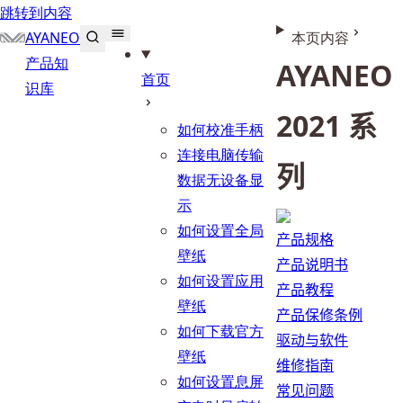
跳转到内容
AYANEO
本页内容
产品知
AYANEO
首页
识库
2021 系
如何校准手柄
连接电脑传输
列
数据无设备显
示
如何设置全局
产品规格
壁纸
产品说明书
如何设置应用
产品教程
壁纸
产品保修条例
如何下载官方
驱动与软件
壁纸
维修指南
如何设置息屏
常见问题