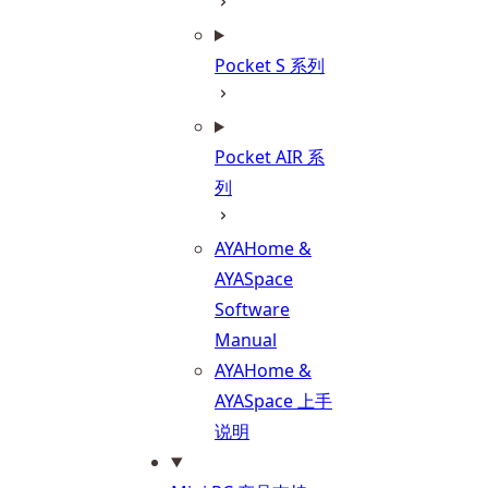
Pocket S 系列
Pocket AIR 系
列
AYAHome &
AYASpace
Software
Manual
AYAHome &
AYASpace 上手
说明