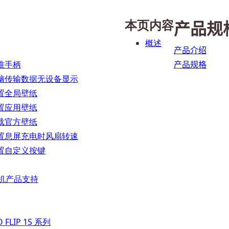
本页内容
产品规
概述
产品介绍
准手柄
产品规格
脑传输数据无设备显示
置全局壁纸
置应用壁纸
载官方壁纸
置息屏充电时风扇转速
置自定义按键
 掌机产品支持
 FLIP 1S 系列