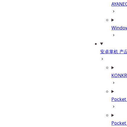
AYANE
Wind
安卓掌机 产
KONKR 
Pocke
Pocke