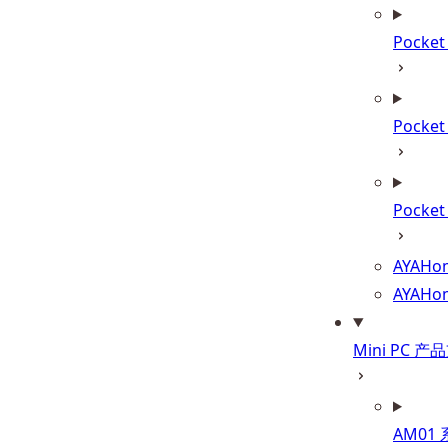
Pocke
Pocke
Pocket
AYAHom
AYAHo
Mini PC 产
AM01