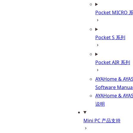
Pocket MICRO 
Pocket S 系列
Pocket AIR 系列
AYAHome & AYA
Software Manua
AYAHome & AYA
说明
Mini PC 产品支持