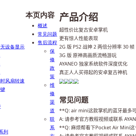
本页内容
产品介绍
概述
超性价比复古安卓掌机
常见问题
更有惊人性能表现
售后流程
据无设备显示
2G 版 PS2 战神 2 两倍分辨率 30 帧
保
纸
3G 版 原神高画质流畅游玩
修
纸
AYANEO 独家系统软件深度优化
政
纸
策
电时风扇转速
维
按键
修
常见问题
渠
持
道
**Q: air mini这款掌机的蓝牙
联
A: 请参考官方教程视频或联系 AY
系
**Q: 麻烦帮看下Pocket Air Min
 系列