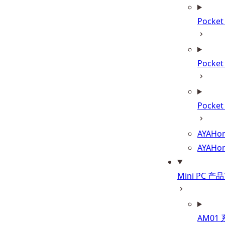
Pocke
Pocke
Pocket
AYAHom
AYAHo
Mini PC 产
AM01