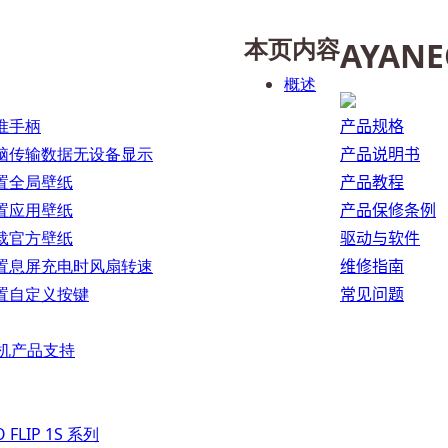
本页内容
AYANE
概述
准手柄
产品规格
脑传输数据无设备显示
产品说明书
置全局壁纸
产品教程
置应用壁纸
产品保修条例
载官方壁纸
驱动与软件
置息屏充电时风扇转速
维修指南
置自定义按键
常见问题
 掌机产品支持
 FLIP 1S 系列