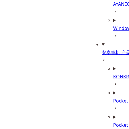
AYANE
Wind
安卓掌机 产
KONKR 
Pocke
Pocke