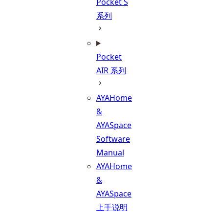
Pocket S
系列
Pocket
AIR 系列
AYAHome
&
AYASpace
Software
Manual
AYAHome
&
AYASpace
上手说明