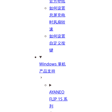
官方壁纸
如何设置
息屏充电
时风扇转
速
如何设置
自定义按
键
Windows 掌机
产品支持
AYANEO
FLIP 1S 系
列