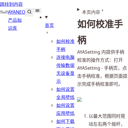
跳转到内容
AYANEO
本页内容
产品知
如何校准手
首页
识库
柄
如何校准
手柄
AYASetting 内提供手柄
连接电脑
校准的操作方式：打开 
传输数据
AYASetting - 手柄页，点
无设备显
击手柄校准，根据页面提
示
示完成手柄校准即可。
如何设置
全局壁纸
如何设置
应用壁纸
以最大范围同时晃
如何下载
动左右两个摇杆，