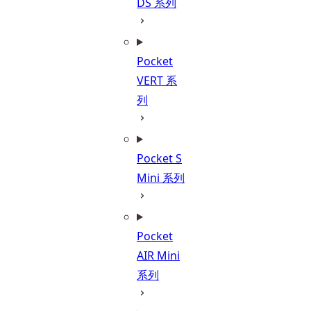
DS 系列
Pocket
VERT 系
列
Pocket S
Mini 系列
Pocket
AIR Mini
系列