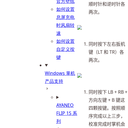
官方壁纸
顺时针和逆时针各
如何设置
两次。
息屏充电
时风扇转
速
如何设置
同时按下左右扳机
自定义按
键（LT 和 TR）各
键
两次。
Windows 掌机
产品支持
同时按下 LB + RB + 
方向左键 + B 键这
AYANEO
四颗按键。按照顺
FLIP 1S 系
序完成以上三步，
列
校准完成时掌机会