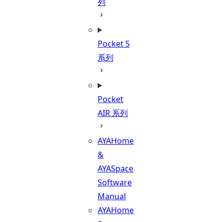
列
Pocket S
系列
Pocket
AIR 系列
AYAHome
&
AYASpace
Software
Manual
AYAHome