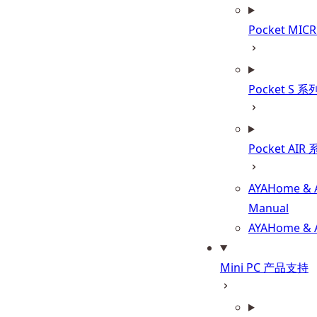
Pocket MIC
Pocket S 系
Pocket AIR
AYAHome & A
Manual
AYAHome &
Mini PC 产品支持