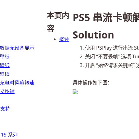
本页内
PS5 串流卡顿解决
容
Solution
概述
数据无设备显示
使用 PSPlay 进行串流 Str
壁纸
关闭 “不要丢帧” 选项 Turn o
壁纸
开启 “始终请求关键帧” 选项 En
壁纸
充电时风扇转速
具体操作如下图：
义按键
品支持
P 1S 系列