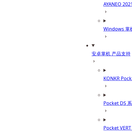
AYANEO 20
Windows 
安卓掌机 产品支持
KONKR Pock
Pocket DS 
Pocket VER