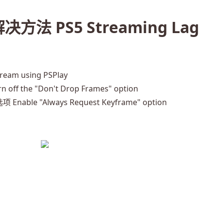
方法 PS5 Streaming Lag
eam using PSPlay
ff the "Don't Drop Frames" option
able "Always Request Keyframe" option