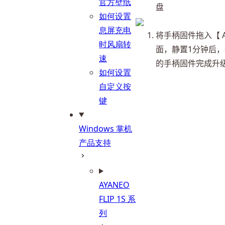
官方壁纸
盘
如何设置
息屏充电
将手柄固件拖入【 A
时风扇转
面，静置1分钟后，待
速
的手柄固件完成升
如何设置
自定义按
键
Windows 掌机
产品支持
AYANEO
FLIP 1S 系
列