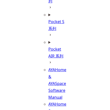
列
Pocket S
系列
Pocket
AIR 系列
AYAHome
&
AYASpace
Software
Manual
AYAHome