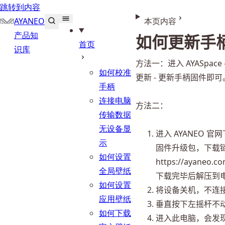
跳转到内容
AYANEO
本页内容
产品知
如何更新手
首页
识库
方法一：进入 AYASpace - 
如何校准
更新 - 更新手柄固件即可
手柄
连接电脑
方法二：
传输数据
无设备显
进入 AYANEO 
示
固件升级包，下载
如何设置
https://ayaneo.c
全局壁纸
下载完毕后解压到
如何设置
将设备关机，不连
应用壁纸
垂直按下左摇杆不
如何下载
进入此电脑，会发现多