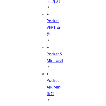
DS 系列
Pocket
VERT 系
列
Pocket S
Mini 系列
Pocket
AIR Mini
系列