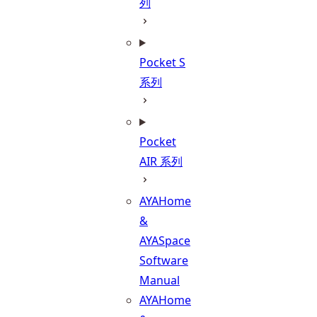
列
Pocket S
系列
Pocket
AIR 系列
AYAHome
&
AYASpace
Software
Manual
AYAHome