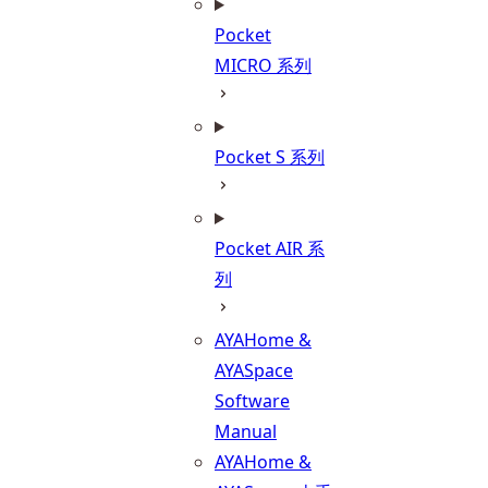
Pocket
MICRO 系列
Pocket S 系列
Pocket AIR 系
列
AYAHome &
AYASpace
Software
Manual
AYAHome &