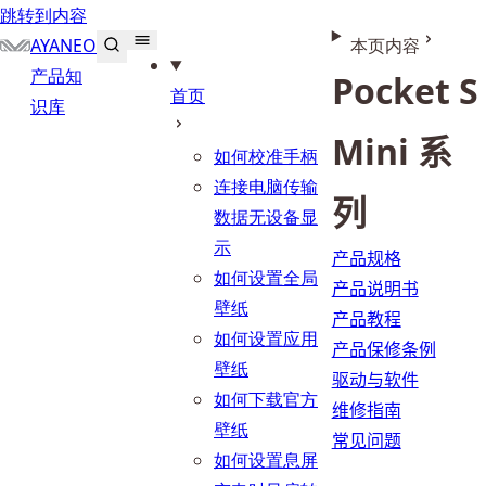
跳转到内容
AYANEO
本页内容
产品知
Pocket S
首页
识库
Mini 系
如何校准手柄
连接电脑传输
列
数据无设备显
示
产品规格
如何设置全局
产品说明书
壁纸
产品教程
如何设置应用
产品保修条例
壁纸
驱动与软件
如何下载官方
维修指南
壁纸
常见问题
如何设置息屏