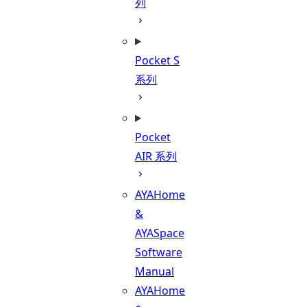
列
Pocket S
系列
Pocket
AIR 系列
AYAHome
&
AYASpace
Software
Manual
AYAHome