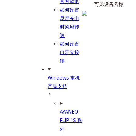
官方壁纸
可见设备名称
如何设置
息屏充电
时风扇转
速
如何设置
自定义按
键
Windows 掌机
产品支持
AYANEO
FLIP 1S 系
列