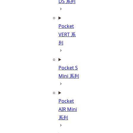
DS 系列
Pocket
VERT 系
列
Pocket S
Mini 系列
Pocket
AIR Mini
系列