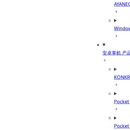
AYANE
Wind
安卓掌机 产
KONKR 
Pocke
Pocke