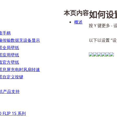
本页内容
如何设
概述
按 Y 键更多 -
准手柄
脑传输数据无设备显示
以下以设置 “
置全局壁纸
置应用壁纸
载官方壁纸
置息屏充电时风扇转速
置自定义按键
 掌机产品支持
 FLIP 1S 系列