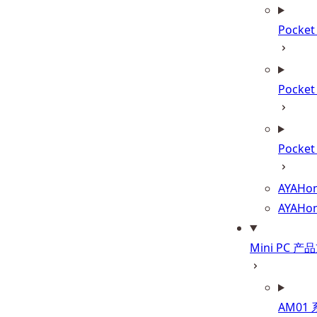
Pocke
Pocke
Pocket
AYAHom
AYAHo
Mini PC 产
AM01