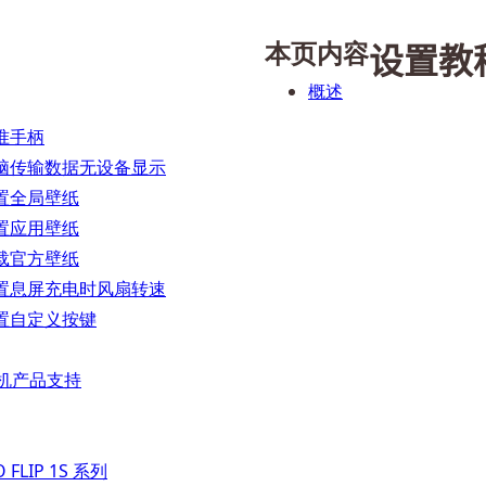
本页内容
设置教
概述
准手柄
脑传输数据无设备显示
置全局壁纸
置应用壁纸
载官方壁纸
置息屏充电时风扇转速
置自定义按键
 掌机产品支持
 FLIP 1S 系列