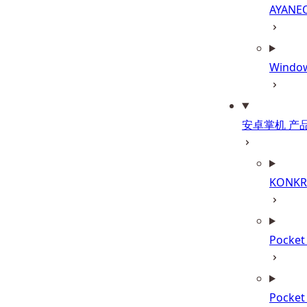
AYANE
Wind
安卓掌机 产
KONKR 
Pocke
Pocke