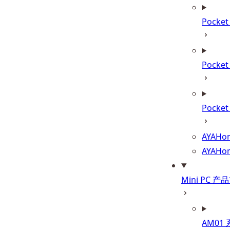
Pocke
Pocke
Pocket
AYAHom
AYAHo
Mini PC 产
AM01